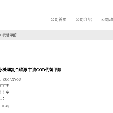
公司首页
公司介绍
公司动
OD代替甲醇
水处理复合碳源 甘油COD代替甲醇
：
CUGANYOU
江江宇
江江宇
81-5
800/吨