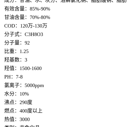
成分：甘油、水、灰分、溶解氯化钠、脂肪酸钠、脂肪
有效含量：85%-90%
甘油含量：70%-80%
COD：120万-130万
分子式：C3H8O3
分子量：92
比重：1.25
羟基数：3
羟值：1500-1600
PH：7-8
氯离子：5000ppm
水分：10%
沸点：290度
燃点：400度以上
热值：3000