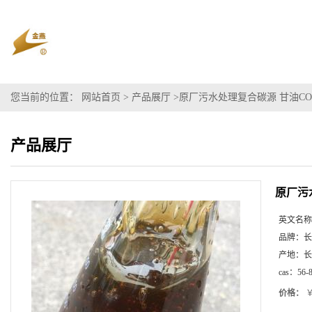
您当前的位置：
网站首页
>
产品展厅
>
原厂污水处理复合碳源 甘油C
产品展厅
原厂污
英文名称
品牌：
长
产地：
长
cas：
56-
价格：
￥