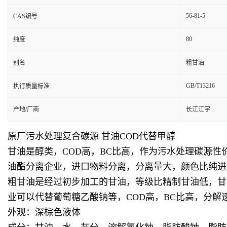
56-81-5
CAS编号
80
纯度
别名
粗甘油
GB/T13216
执行质量标准
产地/厂商
长江江宇
原厂污水处理复合碳源 甘油COD代替甲醇
甘油是醇类，COD高，BC比高，作为污水处理碳源
油酯分离企业，进口物料分离，分离量大，颜色比纯进
粗甘油是经过初步加工的甘油，等级比精制甘油低，甘
业可以代替葡萄糖乙酸钠等，COD高，BC比高，分
外观：深棕色液体