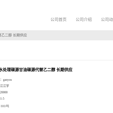
公司首页
公司介绍
公司动
乙二醇 长期供应
水处理碳源甘油碳源代替乙二醇 长期供应
：
ganyou
江江宇
20000
81-5
800/吨