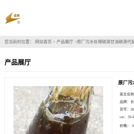
您当前的位置：
网站首页
>
产品展厅
>
原厂污水处理碳源甘油碳源代替
产品展厅
原厂污
英文名称
品牌：
长
货号：
30
cas：
56-
价格：
￥