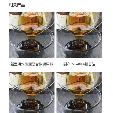
相关产品：
新型污水碳源复合碳源原料
副产75%-80%粗甘油
甘油COD120万