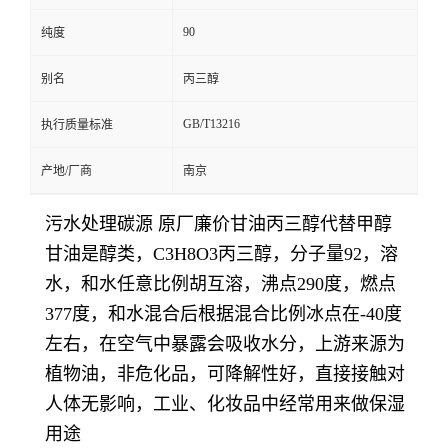
90
纯度
别名
丙三醇
GB/T13216
执行质量标准
产地/厂商
南京
污水处理碳源 原厂廉价甘油丙三醇代替甲醇
甘油是醇类，C3H8O3丙三醇，分子量92，溶
水，和水任意比例胡互溶，沸点290度，燃点
377度，和水混合后根据混合比例冰点在-40度
左右，在空气中暴露会吸收水分，上游来源为
植物油，非危化品，可降解性好，直接接触对
人体无影响，工业、化妆品中经常用来做保湿
用途