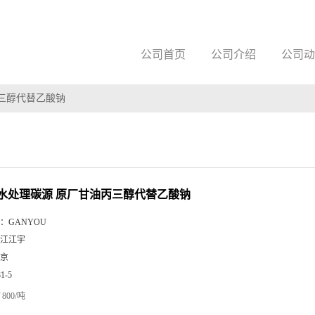
公司首页
公司介绍
公司动
三醇代替乙酸钠
水处理碳源 原厂甘油丙三醇代替乙酸钠
：
GANYOU
江江宇
京
81-5
800/吨