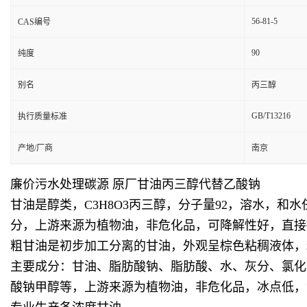
56-81-5
CAS编号
90
纯度
别名
丙三醇
GB/T13216
执行质量标准
产地/厂商
南京
廉价污水处理碳源 原厂甘油丙三醇代替乙酸钠
甘油是醇类，C3H8O3丙三醇，分子量92，溶水，和
分，上游来源为植物油，非危化品，可降解性好，直接
粗甘油是初步加工分离的甘油，外观呈棕色粘稠液体，
主要成分：甘油、脂肪酸钠、脂肪酸、水、灰分、氯化钠等
酸钠甲醇等，上游来源为植物油，非危化品，冰点低，