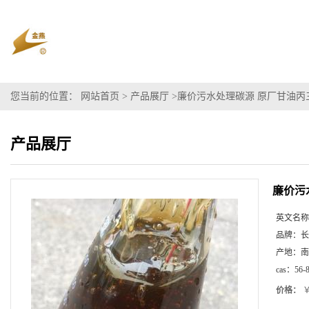
您当前的位置：
网站首页
>
产品展厅
>
廉价污水处理碳源 原厂甘油丙
产品展厅
廉价污
英文名称
品牌：
长
产地：
南
cas：
56-
价格：
￥