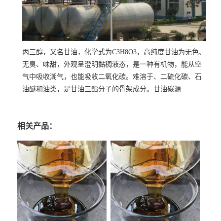
丙三醇，又名甘油，化学式为C3H8O3，高纯度甘油为无色、
无臭、味甜，外观呈澄明黏稠液态，是一种有机物，能从空
气中吸收潮气，也能吸收二氧化碳。难溶于、二硫化碳、石
油醚和油类，是甘油三酯分子的骨架成分。甘油碳源
相关产品：