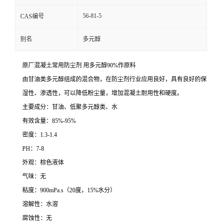
56-81-5
CAS编号
别名
多元醇
原厂混凝土常用防尘剂 用多元醇90%作原料
由甘油类多元醇组成的混合物，在防尘剂行业应用良好，具有良好的保
湿性、渗透性，可以降低粉尘量，增加混凝土耐用性和硬度。
主要成分：甘油、低聚多元醇类、水
有效含量：85%-95%
密度：1.3-1.4
PH：7-8
外观：棕色液体
气味：无
粘度：900mPa.s（20度，15%水分）
溶解性：水溶
腐蚀性：无