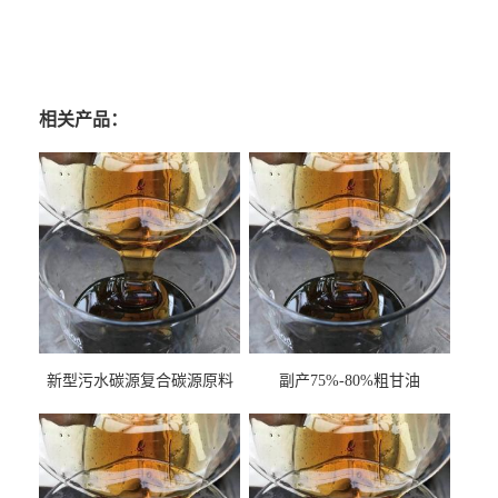
相关产品：
新型污水碳源复合碳源原料
副产75%-80%粗甘油
甘油COD120万