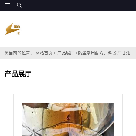
您当前的位置：
网站首页
>
产品展厅
>
防尘剂用配方原料 原厂甘油
多元醇85% 价廉量大
产品展厅