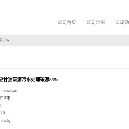
公司首页
公司介绍
公司动
85%
应甘油碳源污水处理碳源85%
：
cuganyou
江江宇
1
81-5
800/吨