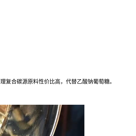
处理复合碳源原料性价比高，
代替
乙酸钠葡萄糖
。