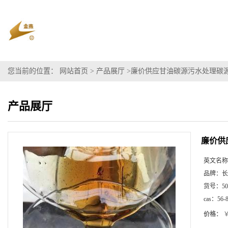
您当前的位置：
网站首页
>
产品展厅
>
廉价供应甘油碳源污水处理碳源
产品展厅
廉价供
英文名称
品牌：
长
货号：
50
cas：
56-
价格：
￥