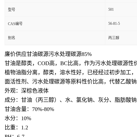
501
型号
56-81-5
CAS编号
别名
丙三醇
廉价供应甘油碳源污水处理碳源85%
甘油是醇类，COD高，BC比高，作为污水处理碳源
植物油脂分离，醇类，溶水性好，已经经过初步加工，
面活性剂、污水处理碳源等原料性价比高，代替
乙酸钠
外观：深棕色液体
成分：甘油（丙三醇）、水、氯化钠、灰分、脂肪酸钠
甘油含量：70%-80%
水分：10%
比重：1.2
PH：6-7