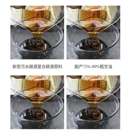
新型污水碳源复合碳源原料
副产75%-80%粗甘油
甘油COD120万