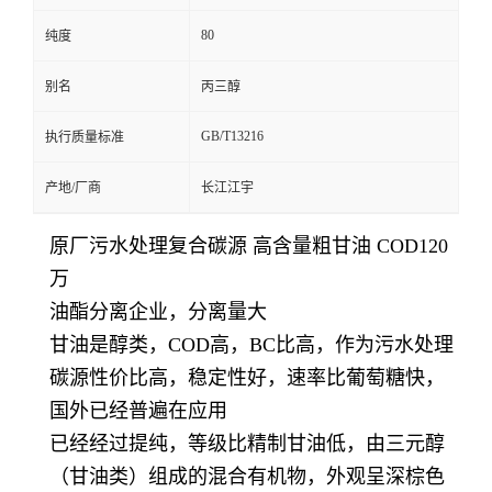
80
纯度
别名
丙三醇
GB/T13216
执行质量标准
产地/厂商
长江江宇
原厂污水处理复合碳源 高含量粗甘油 COD120
万
油酯分离企业，分离量大
甘油是醇类，COD高，BC比高，作为污水处理
碳源性价比高，稳定性好，速率比葡萄糖快，
国外已经普遍在应用
已经经过提纯，等级比精制甘油低，由三元醇
（甘油类）组成的混合有机物，外观呈深棕色