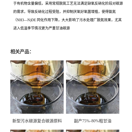
于有机物含量偏低，采用常规脱氮工艺无法满足缺氧反硝化阶段对碳源
的需求，导致反硝化过程受阻，并抑制厌氧好氧菌增殖，使得氨氮
（NH3—N)DE 同化作用下降，大大影响了污水处理厂脱氮效果，尤其
进入低温季节情况更为严重甘油碳源
相关产品：
新型污水碳源复合碳源原料
副产75%-80%粗甘油
甘油COD120万