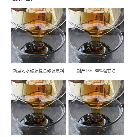
新型污水碳源复合碳源原料
副产75%-80%粗甘油
甘油COD120万