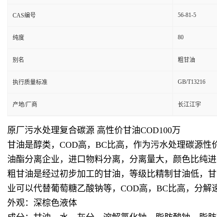
56-81-5
CAS编号
80
纯度
别名
粗甘油
GB/T13216
执行质量标准
产地/厂商
长江江宇
原厂污水处理复合碳源 高性价甘油COD100万
甘油是醇类，COD高，BC比高，作为污水处理碳源
油酯分离企业，进口物料分离，分离量大，颜色比纯进
粗甘油是经过初步加工的甘油，等级比精制甘油低，甘
业可以代替葡萄糖乙酸钠等，COD高，BC比高，分
外观：深棕色液体