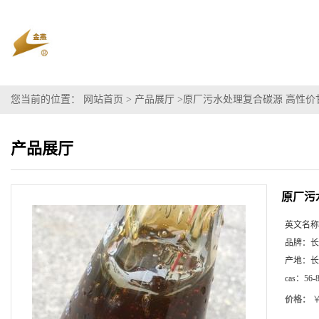
您当前的位置：
网站首页
>
产品展厅
>
原厂污水处理复合碳源 高性价甘
产品展厅
原厂污
英文名称
品牌：
长
产地：
长
cas：
56-
价格：
￥