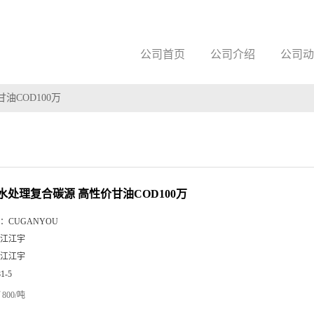
公司首页
公司介绍
公司动
油COD100万
水处理复合碳源 高性价甘油COD100万
：
CUGANYOU
江江宇
江江宇
81-5
800/吨