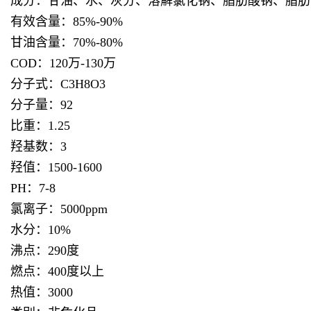
成分：甘油、水、灰分、溶解氯化钠、脂肪酸钠、脂肪
有效含量：85%-90%
甘油含量：70%-80%
COD：120万-130万
分子式：C3H8O3
分子量：92
比重：1.25
羟基数：3
羟值：1500-1600
PH：7-8
氯离子：5000ppm
水分：10%
沸点：290度
燃点：400度以上
热值：3000