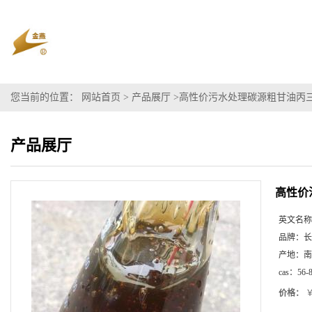
您当前的位置：
网站首页
>
产品展厅
>
高性价污水处理碳源粗甘油丙三
产品展厅
高性价
英文名称
品牌：
长
产地：
南
cas：
56-
价格：
￥