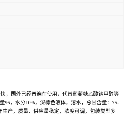
萄糖快，国外已经普遍在使用，代替葡萄糖乙酸钠甲醇等
96，水分10%，深棕色液体，溶水，总甘含量：75-
，常年生产，质量、供应量稳定，浓度可调，包装类型多