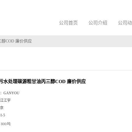
公司首页
公司介绍
公司动
醇COD 廉价供应
污水处理碳源粗甘油丙三醇COD 廉价供应
：
GANYOU
江江宇
京
81-5
800/吨