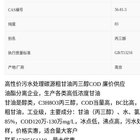
56-81-5
CAS编号
85
纯度
别名
丙三醇
GB/T13216
执行质量标准
产地/厂商
南京
高性价污水处理碳源粗甘油丙三醇COD 廉价供应
油酯分离企业，生产各类高低浓度甘油
甘油是醇类，C3H8O3丙三醇，COD当量高，BC
粗甘油，工业级，主要成分：甘油（丙三醇）、水、氯化钠
85%，COD120万-130万mg/L，冰点低，沸
样，价格实惠，适合量大客户