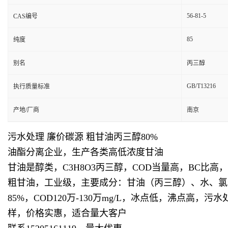
56-81-5
CAS编号
85
纯度
别名
丙三醇
GB/T13216
执行质量标准
产地/厂商
南京
污水处理 廉价碳源 粗甘油丙三醇80%
油酯分离企业，生产各类高低浓度甘油
甘油是醇类，C3H8O3丙三醇，COD当量高，BC
粗甘油，工业级，主要成分：甘油（丙三醇）、水、氯化钠
85%，COD120万-130万mg/L，冰点低，沸
样，价格实惠，适合量大客户