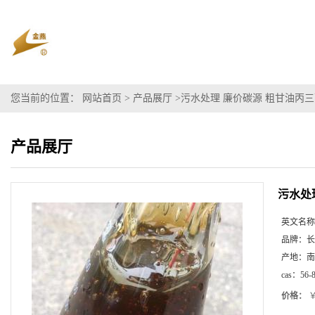
您当前的位置：
网站首页
>
产品展厅
>
污水处理 廉价碳源 粗甘油丙三
产品展厅
污水处
英文名称
品牌：
长
产地：
南
cas：
56-
价格：
￥