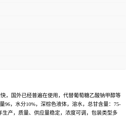
萄糖快，国外已经普遍在使用，代替葡萄糖乙酸钠甲醇等
96，水分10%，深棕色液体，溶水，总甘含量：75-
，常年生产，质量、供应量稳定，浓度可调，包装类型多