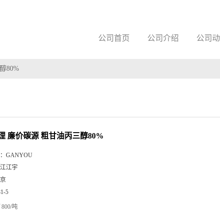
公司首页
公司介绍
公司动
醇80%
理 廉价碳源 粗甘油丙三醇80%
：
GANYOU
江江宇
京
81-5
800/吨