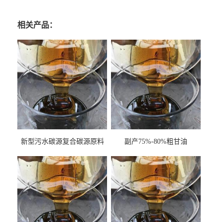
相关产品：
新型污水碳源复合碳源原料
副产75%-80%粗甘油
甘油COD120万