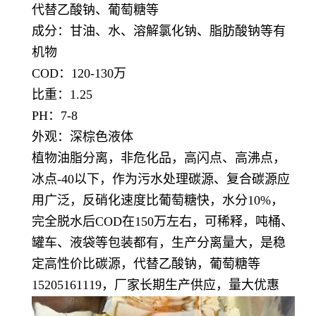
代替乙酸钠、葡萄糖等
成分：甘油、水、溶解氯化钠、脂肪酸钠等有
机物
COD：120-130万
比重：1.25
PH：7-8
外观：深棕色液体
植物油脂分离，非危化品，高闪点、高沸点，
冰点-40以下，作为污水处理碳源、复合碳源应
用广泛，反硝化速度比葡萄糖快，水分10%，
完全脱水后COD在150万左右，可稀释，吨桶、
罐车、液袋等包装都有，生产分离量大，是稳
定高性价比碳源，代替乙酸钠，葡萄糖等
15205161119，厂家长期生产供应，量大优惠