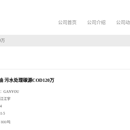
公司首页
公司介绍
公司动
0万
油 污水处理碳源COD120万
：
GANYOU
江江宇
4
81-5
800/吨