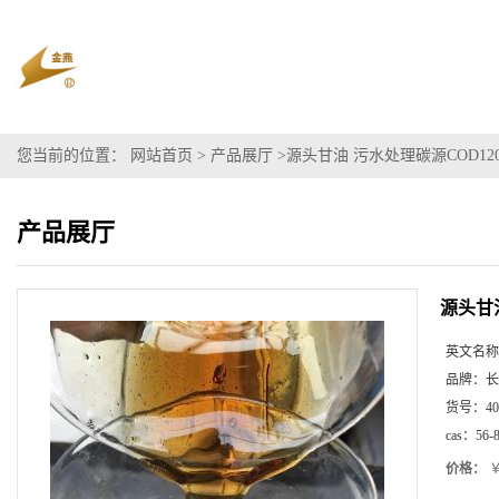
您当前的位置：
网站首页
>
产品展厅
>
源头甘油 污水处理碳源COD12
产品展厅
源头甘
英文名称
品牌：
长
货号：
40
cas：
56-
价格：
￥