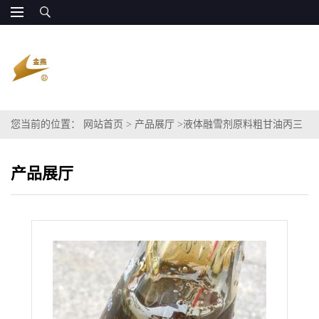
您当前的位置：
网站首页
>
产品展厅
>
液体融雪剂原料粗甘油丙三
醇80% 原厂供货
产品展厅