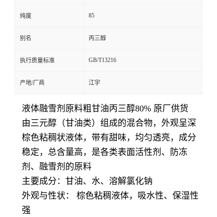
85
纯度
别名
丙三醇
GB/T13216
执行质量标准
产地/厂商
江宇
液体融雪剂原料粗甘油丙三醇80% 原厂供货
由三元醇（甘油类）组成的混合物，外观呈深
棕色粘稠状液体，带有甜味，均匀透亮，成分
稳定，总含量高，是各类表面活性剂、防冻
剂、融雪剂的原料
主要成分：甘油、水、溶解氯化钠
外观与性状： 棕色粘稠液体，吸水性、保湿性
强