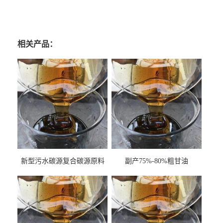
相关产品：
新型污水碳源复合碳源原料
副产75%-80%粗甘油
甘油COD120万