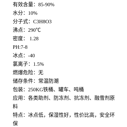
有效含量：85-90%
水分：10%
分子式：C3H8O3
沸点：290℃
密度： 1.28
PH:7-8
冰点：-40
氯离子：1.5%
燃爆危险：无
储存条件：常温防潮
包装：250KG铁桶、罐车、吨桶
应用：各类助剂、防冻剂、抗冻剂、融雪剂原
料
特点：冰点低，保湿性好，性价比高，安全环
保