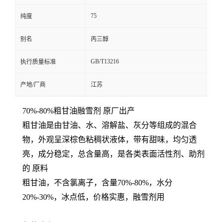
75
纯度
别名
丙三醇
GB/T13216
执行质量标准
产地/厂商
江苏
70%-80%粗甘油融雪剂 原厂出产
粗甘油是由甘油、水、溶解盐、灰分等组成的混合
物，外观呈深棕色粘稠状液体，带有甜味，均匀透
亮，成分稳定，总含量高，是各类表面活性剂、助剂
的 原料
粗甘油，不含氯离子，含量70%-80%，水分
20%-30%，冰点低，价格实惠，融雪剂用