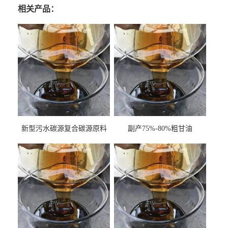
相关产品：
新型污水碳源复合碳源原料
副产75%-80%粗甘油
甘油COD120万