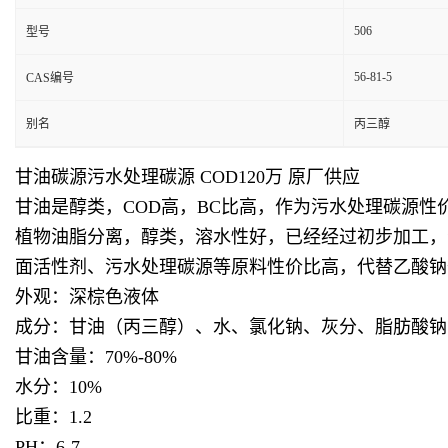
506
型号
56-81-5
CAS编号
别名
丙三醇
甘油碳源污水处理碳源 COD120万 原厂供应
甘油是醇类，COD高，BC比高，作为污水处理碳源
植物油脂分离，醇类，溶水性好，已经经过初步加工，
面活性剂、污水处理碳源等原料性价比高，代替
乙酸钠
外观：深棕色液体
成分：甘油（丙三醇）、水、氯化钠、灰分、脂肪酸钠
甘油含量：70%-80%
水分：10%
比重：1.2
PH：6-7