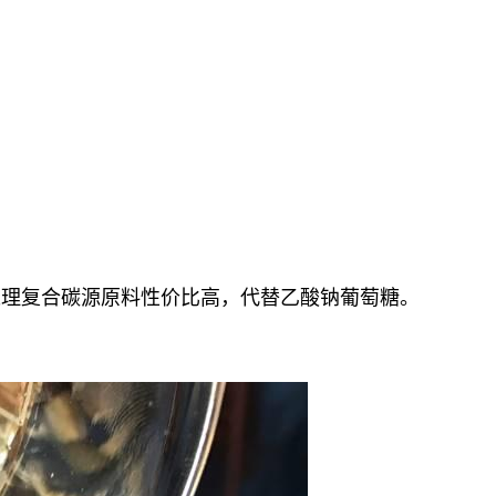
处理复合碳源原料性价比高，
代替
乙酸钠葡萄糖
。