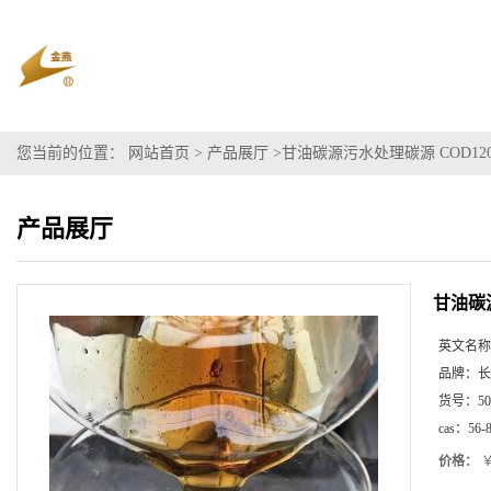
您当前的位置：
网站首页
>
产品展厅
>
甘油碳源污水处理碳源 COD12
产品展厅
甘油碳
英文名称
品牌：
长
货号：
50
cas：
56-
价格：
￥