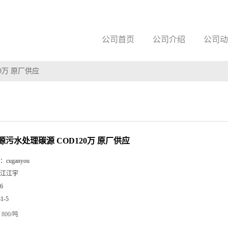
公司首页
公司介绍
公司动
0万 原厂供应
源污水处理碳源 COD120万 原厂供应
：
cuganyou
江江宇
6
81-5
800/吨