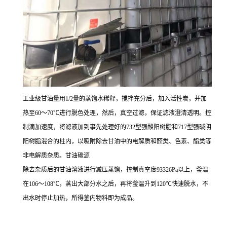
工业级甘油量用1/2量的蒸馏水稀释，搅拌充分后，加入活性炭，并加
热至60～70℃进行脱色处理，然后，真空过滤，保证滤液澄清透明。控
制滴加速度，将滤液加到事先处理好的732型强酸阳树脂和717型强碱阴
阳树脂混合的柱内，以吸附除去甘油中的电解质和醛类、色素、酯类等
非电解质杂质。甘油碳源
除去杂质后的甘油溶液进行减压蒸馏，控制真空度93326Pa以上，釜温
在106～108℃，蒸出大部分水之后，再将釜温升到120℃快速脱水，不
出水时停止加热，所得釜内物料即为成品。