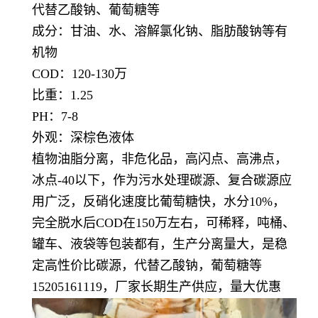
代替乙酸钠、葡萄糖等
成分：甘油、水、溶解氯化钠、脂肪酸钠等有
机物
COD：120-130万
比重：1.25
PH：7-8
外观：深棕色液体
植物油脂分离，非危化品，高闪点、高沸点，
冰点-40以下，作为污水处理碳源、复合碳源应
用广泛，反硝化速度比葡萄糖快，水分10%，
完全脱水后COD在150万左右，可稀释，吨桶、
罐车、液袋等包装都有，生产分离量大，是稳
定高性价比碳源，代替乙酸钠，葡萄糖等
15205161119，厂家长期生产供应，量大优惠