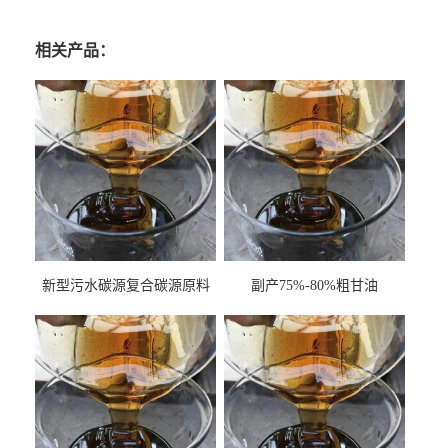
相关产品：
新型污水碳源复合碳源原料
副产75%-80%粗甘油
甘油COD120万