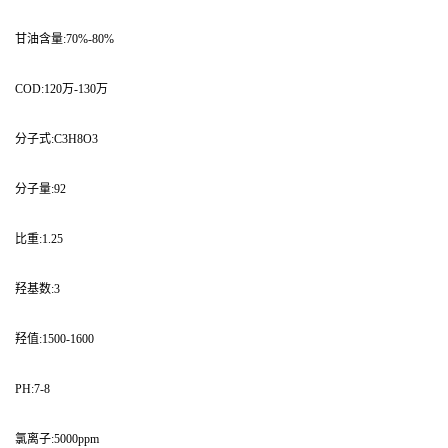
甘油含量:70%-80%
COD:120万-130万
分子式:C3H8O3
分子量:92
比重:1.25
羟基数:3
羟值:1500-1600
PH:7-8
氯离子:5000ppm