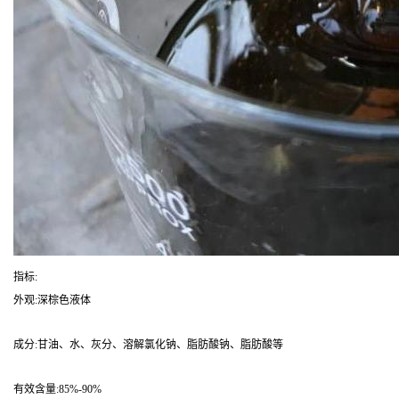
指标:
外观:深棕色液体
成分:甘油、水、灰分、溶解氯化钠、脂肪酸钠、脂肪酸等
有效含量:85%-90%