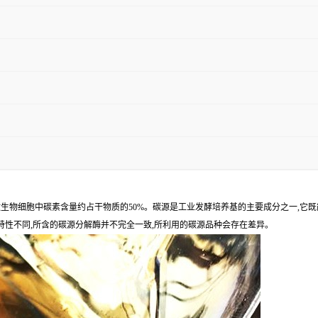
rce)。微生物细胞中碳素含量约占干物质的50%。碳源是工业发酵培养基的主要成分之一
特性不同,所含的碳源分解酶并不完全一致,所利用的碳源品种会存在差异。