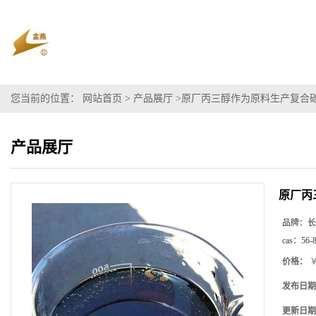
您当前的位置：
网站首页
>
产品展厅
>
原厂丙三醇作为原料生产复合
产品展厅
原厂丙
品牌：
长
cas：
56-
价格：
￥
发布日期
更新日期