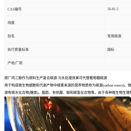
56-81-5
CAS编号
纯度
别名
常用碳源
执行质量标准
国标
产地/厂商
原厂丙三醇作为原料生产复合碳源 污水处理效果可代替葡萄糖碳源
用于构成微生物细胞和代谢产物中碳素来源的营养物质称为碳源(carbon sou
源有碳水化合物(糖类)、脂肪、有机酸、醇和碳氢化合物等。由于各种微生物生理