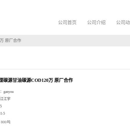
公司首页
公司介绍
公司动
0万 原厂合作
理碳源甘油碳源COD120万 原厂合作
：
ganyou
江江宇
5
81-5
800/吨