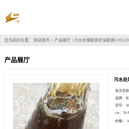
您当前的位置：
网站首页
>
产品展厅
>
污水处理碳源甘油碳源COD12
产品展厅
污水处
英文名称
品牌：
长
货号：
30
cas：
56-
价格：
￥