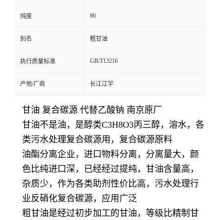
80
纯度
别名
粗甘油
GB/T13216
执行质量标准
产地/厂商
长江江宇
甘油 复合碳源 代替乙酸钠 南京原厂
甘油不是油，是醇类C3H8O3丙三醇，溶水，各
类污水处理复合碳源用，复合碳源原料
油酯分离企业，进口物料分离，分离量大，颜
色比纯进口深，已经经过提纯，甘油含量高，
杂质少，作为各类助剂性价比高，污水处理行
业反硝化复合碳源，应用广泛
粗甘油是经过初步加工的甘油，等级比精制甘