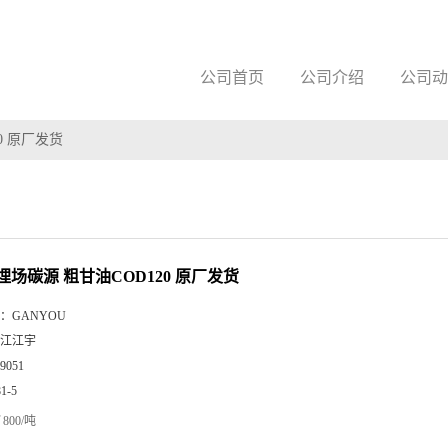
公司首页
公司介绍
公司动
0 原厂发货
埋场碳源 粗甘油COD120 原厂发货
：
GANYOU
江江宇
9051
81-5
800/吨