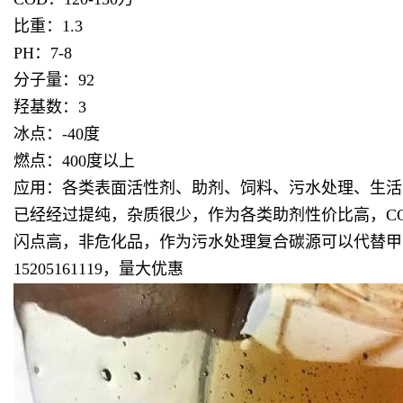
比重：1.3
PH：7-8
分子量：92
羟基数：3
冰点：-40度
燃点：400度以上
应用：各类表面活性剂、助剂、饲料、污水处理、生活
已经经过提纯，杂质很少，作为各类助剂性价比高，COD
闪点高，非危化品，作为污水处理复合碳源可以代替甲
15205161119，量大优惠