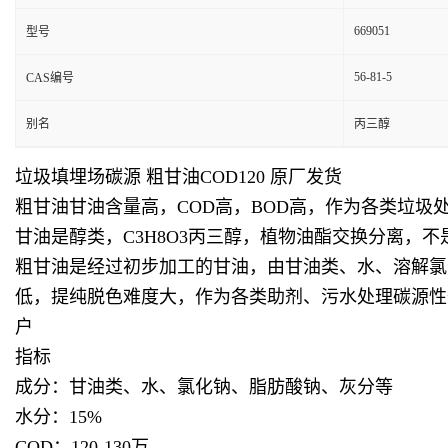
669051
型号
56-81-5
CAS编号
别名
丙三醇
垃圾填埋场碳源 粗甘油COD120 原厂发货
粗甘油甘油含量高，COD高，BOD高，作为各类垃
甘油是醇类，C3H8O3丙三醇，植物油酯交换分离
粗甘油是经过初步加工的甘油，由甘油类、水、溶解氯
低，提纯脱色难度大，作为各类助剂、污水处理碳源性
户
指标
成分：甘油类、水、氯化钠、脂肪酸钠、灰分等
水分：15%
COD：120-130万