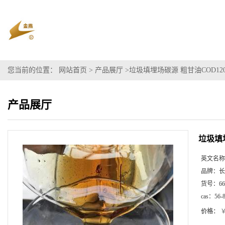
您当前的位置：
网站首页
>
产品展厅
>
垃圾填埋场碳源 粗甘油COD12
产品展厅
垃圾填
英文名称
品牌：
长
货号：
66
cas：
56-
价格：
￥