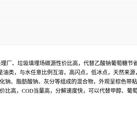
圾处理厂、垃圾填埋场碳源性价比高，代替乙酸钠葡萄糖节
，不是油类，与水任意比例互溶，高闪点，低冰点，天然来
化钠、脂肪酸钠、灰分等组成的混合物，外观呈棕色带
价比高，COD当量高，分解速度快，可以代替甲醇、葡