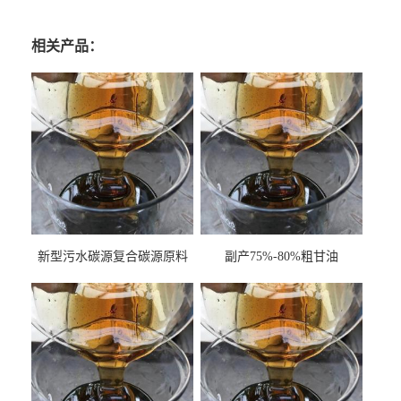
相关产品：
新型污水碳源复合碳源原料
副产75%-80%粗甘油
甘油COD120万