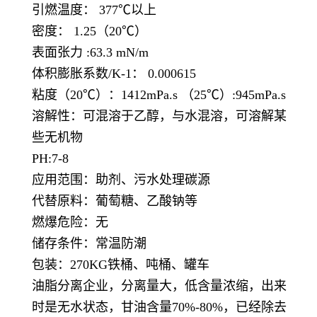
引燃温度： 377℃以上
密度： 1.25（20℃）
表面张力 :63.3 mN/m
体积膨胀系数/K-1： 0.000615
粘度（20℃）：1412mPa.s （25℃）:945mPa.s
溶解性：可混溶于乙醇，与水混溶，可溶解某
些无机物
PH:7-8
应用范围：助剂、污水处理碳源
代替原料：葡萄糖、乙酸钠等
燃爆危险：无
储存条件：常温防潮
包装：270KG铁桶、吨桶、罐车
油脂分离企业，分离量大，低含量浓缩，出来
时是无水状态，甘油含量70%-80%，已经除去