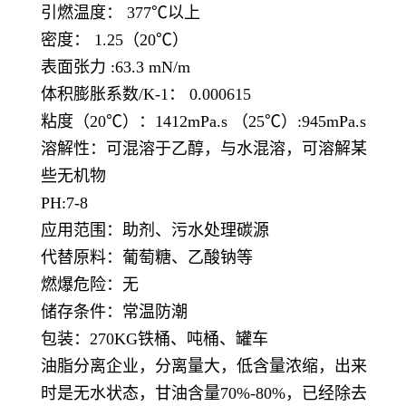
引燃温度： 377℃以上
密度： 1.25（20℃）
表面张力 :63.3 mN/m
体积膨胀系数/K-1： 0.000615
粘度（20℃）：1412mPa.s （25℃）:945mPa.s
溶解性：可混溶于乙醇，与水混溶，可溶解某
些无机物
PH:7-8
应用范围：助剂、污水处理碳源
代替原料：葡萄糖、乙酸钠等
燃爆危险：无
储存条件：常温防潮
包装：270KG铁桶、吨桶、罐车
油脂分离企业，分离量大，低含量浓缩，出来
时是无水状态，甘油含量70%-80%，已经除去