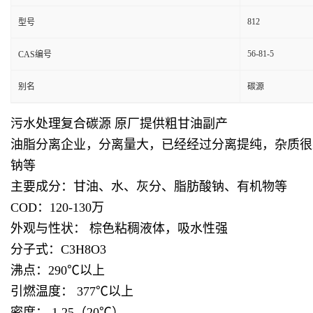
812
型号
56-81-5
CAS编号
别名
碳源
污水处理复合碳源 原厂提供粗甘油副产
油脂分离企业，分离量大，已经经过分离提纯，杂质很
钠等
主要成分：甘油、水、灰分、脂肪酸钠、有机物等
COD：120-130万
外观与性状： 棕色粘稠液体，吸水性强
分子式：C3H8O3
沸点：290℃以上
引燃温度： 377℃以上
密度： 1.25（20℃）