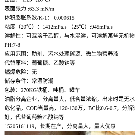
表面张力 :63.3 mN/m
体积膨胀系数/K-1： 0.000615
粘度（20℃）：1412mPa.s （25℃）:945mPa.s
溶解性：可混溶于乙醇，与水混溶，可溶解某些无机物
PH:7-8
应用范围：助剂、污水处理碳源、微生物营养液
代替原料：葡萄糖、乙酸钠等
燃爆危险：无
储存条件：常温防潮
包装：270KG铁桶、吨桶、罐车
油脂分离企业，分离量大，低含量浓缩，出来时是无水状
危化品，COD当量高，120-130万，BC比0.6-
好，代替葡萄糖乙酸钠等
15205161119，长期在产，分离量大，量大优惠