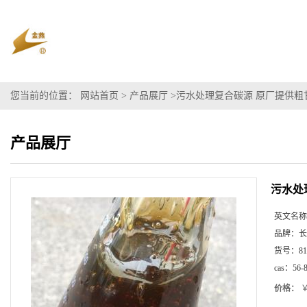
您当前的位置：
网站首页
>
产品展厅
>
污水处理复合碳源 原厂提供粗
产品展厅
污水处
英文名称
品牌：
长
货号：
81
cas：
56-
价格：
￥