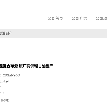
公司首页
公司介绍
公司动
甘油副产
理复合碳源 原厂提供粗甘油副产
：
CUGANYOU
江江宇
2
81-5
800/吨