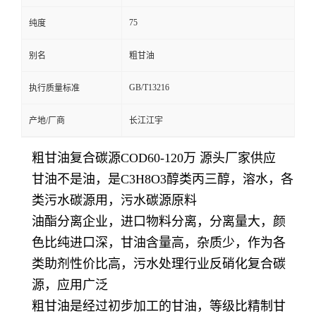
75
纯度
别名
粗甘油
GB/T13216
执行质量标准
产地/厂商
长江江宇
粗甘油复合碳源COD60-120万 源头厂家供应
甘油不是油，是C3H8O3醇类丙三醇，溶水，各
类污水碳源用，污水碳源原料
油酯分离企业，进口物料分离，分离量大，颜
色比纯进口深，甘油含量高，杂质少，作为各
类助剂性价比高，污水处理行业反硝化复合碳
源，应用广泛
粗甘油是经过初步加工的甘油，等级比精制甘