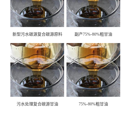
新型污水碳源复合碳源原料
副产75%-80%粗甘油
甘油COD120万
污水处理复合碳源甘油
75%-80%粗甘油
COD120万