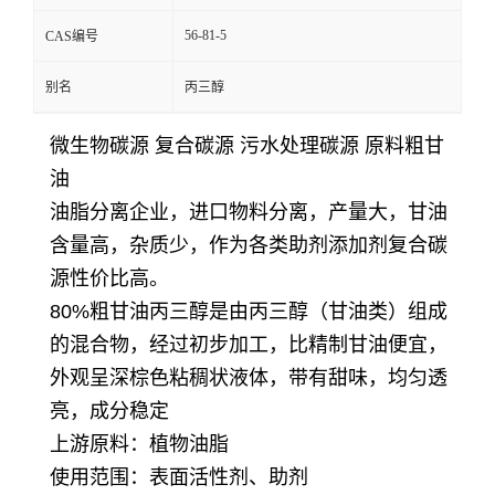
56-81-5
CAS编号
别名
丙三醇
微生物碳源 复合碳源 污水处理碳源 原料粗甘
油
油脂分离企业，进口物料分离，产量大，甘油
含量高，杂质少，作为各类助剂添加剂复合碳
源性价比高。
80%粗甘油丙三醇
是由丙三醇（甘油类）组成
的混合物，经过初步加工，比精制甘油便宜，
外观呈深棕色粘稠状液体，带有甜味，均匀透
亮，成分稳定
上游原料：植物油脂
使用范围：表面活性剂、助剂