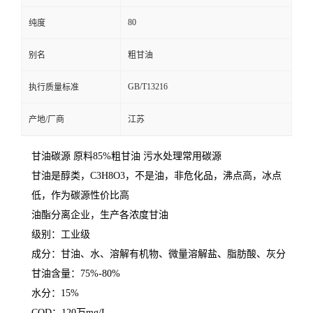
80
纯度
别名
粗甘油
GB/T13216
执行质量标准
产地/厂商
江苏
甘油碳源 原料85%粗甘油 污水处理常用碳源
甘油是醇类，C3H8O3，不是油，非危化品，沸点高，冰点
低，作为碳源性价比高
油酯分离企业，生产各浓度甘油
级别：工业级
成分：甘油、水、溶解有机物、微量溶解盐、脂肪酸、灰分
甘油含量：75%-80%
水分：15%
COD：120万mg/L