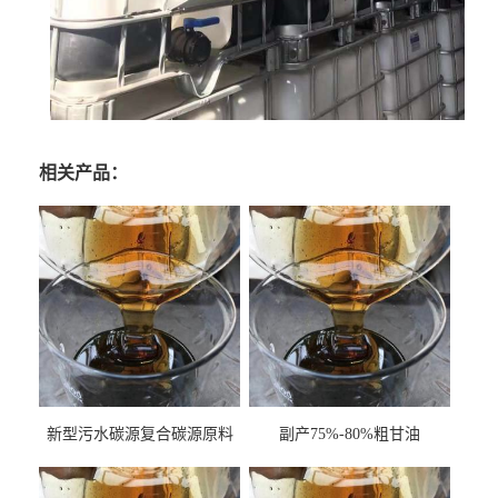
相关产品：
新型污水碳源复合碳源原料
副产75%-80%粗甘油
甘油COD120万