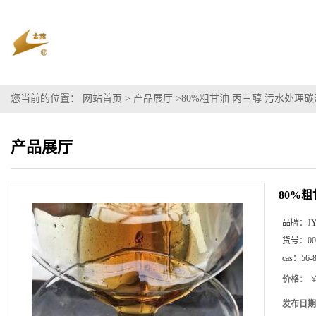
您当前的位置：
网站首页
>
产品展厅
>
80%粗甘油 丙三醇 污水处理
产品展厅
80%
品牌：
J
货号：
00
cas：
56-
价格：
￥
发布日期