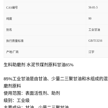
56-81-5
CAS编号
90
纯度
别名
工业甘油
GB/T13216
执行质量标准
产地/厂商
江宇
生料助磨剂 水泥节煤剂原料甘油85%
85%工业甘油
是由甘油、少量二三聚甘油和水组成的混
磨剂原料
使用范围：表面活性剂、助剂
级别：工业级
主要成分：甘油、少量二三聚甘油