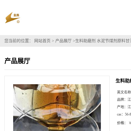
您当前的位置：
网站首页
>
产品展厅
>
生料助磨剂 水泥节煤剂原料甘油
产品展厅
生料助
英文名称
品牌：
江
产地：
江
cas：
56-
价格：
￥