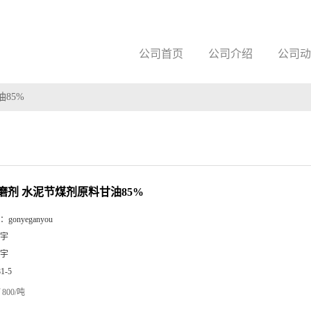
公司首页
公司介绍
公司动
85%
磨剂 水泥节煤剂原料甘油85%
：
gonyeganyou
宇
宇
81-5
800/吨