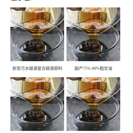
新型污水碳源复合碳源原料
副产75%-80%粗甘油
甘油COD120万