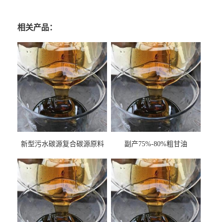
相关产品：
新型污水碳源复合碳源原料
副产75%-80%粗甘油
甘油COD120万