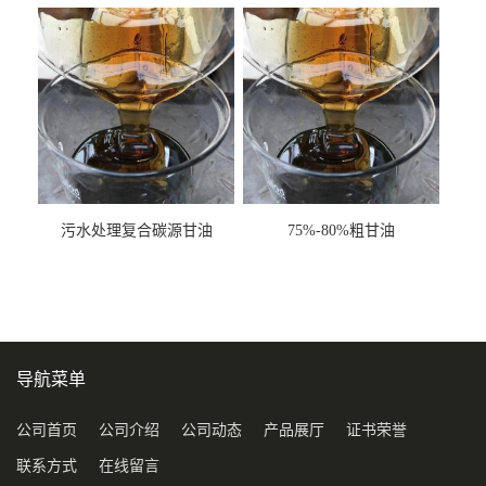
甘油COD120万
污水处理复合碳源甘油
75%-80%粗甘油
COD120万
导航菜单
公司首页
公司介绍
公司动态
产品展厅
证书荣誉
联系方式
在线留言