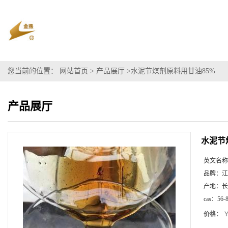
您当前的位置：
网站首页
>
产品展厅
>
水泥节煤剂原料用甘油85%
产品展厅
水泥节
英文名称
品牌：
江
产地：
长
cas：
56-
价格：
￥