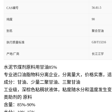
56-81-5
CAS编号
90
纯度
别名
聚合甘油
GB/T13216
执行质量标准
产地/厂商
长江江宇
水泥节煤剂原料用甘油85%
专业进口油脂物料分离企业，分离量大，价格实惠，适
成分：甘油、少量二聚甘油、三聚甘油
工业级，深棕色粘稠状液体，粘度随水分和温度发生变
类助剂的 原料
含量：85%-90%