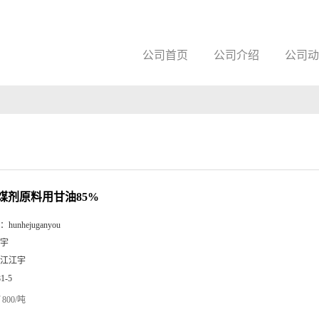
公司首页
公司介绍
公司动
煤剂原料用甘油85%
：
hunhejuganyou
宇
江江宇
81-5
800/吨