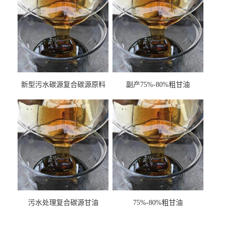
新型污水碳源复合碳源原料
副产75%-80%粗甘油
甘油COD120万
污水处理复合碳源甘油
75%-80%粗甘油
COD120万