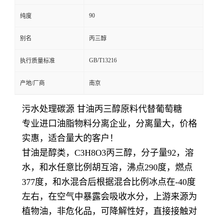
90
纯度
别名
丙三醇
GB/T13216
执行质量标准
产地/厂商
南京
污水处理碳源 甘油丙三醇原料代替葡萄糖
专业进口油脂物料分离企业，分离量大，价格
实惠，适合量大的客户！
甘油是醇类，C3H8O3丙三醇，分子量92，溶
水，和水任意比例胡互溶，沸点290度，燃点
377度，和水混合后根据混合比例冰点在-40度
左右，在空气中暴露会吸收水分，上游来源为
植物油，非危化品，可降解性好，直接接触对