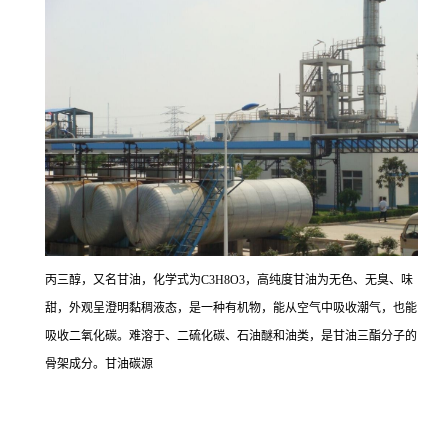
丙三醇，又名甘油，化学式为C3H8O3，高纯度甘油为无色、无臭、味
甜，外观呈澄明黏稠液态，是一种有机物，能从空气中吸收潮气，也能
吸收二氧化碳。难溶于、二硫化碳、石油醚和油类，是甘油三酯分子的
骨架成分。甘油碳源