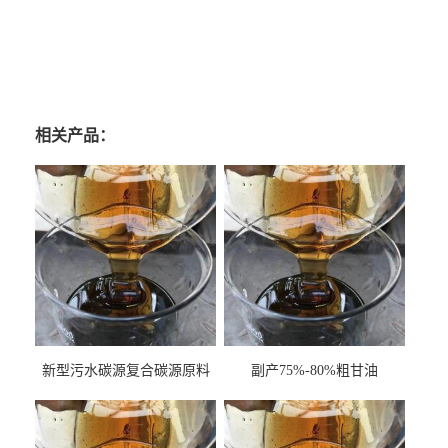
相关产品：
新型污水碳源复合碳源原料
副产75%-80%粗甘油
甘油COD120万