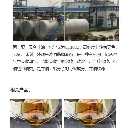
丙三醇，又名甘油，化学式为C3H8O3，高纯度甘油为无色、
无臭、味甜，外观呈澄明黏稠液态，是一种有机物，能从空
气中吸收潮气，也能吸收二氧化碳。难溶于、二硫化碳、石
油醚和油类，是甘油三酯分子的骨架成分。甘油碳源
相关产品：