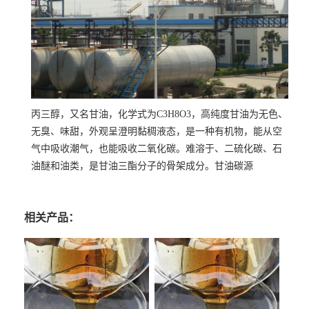
丙三醇，又名甘油，化学式为C3H8O3，高纯度甘油为无色、
无臭、味甜，外观呈澄明黏稠液态，是一种有机物，能从空
气中吸收潮气，也能吸收二氧化碳。难溶于、二硫化碳、石
油醚和油类，是甘油三酯分子的骨架成分。甘油碳源
相关产品：