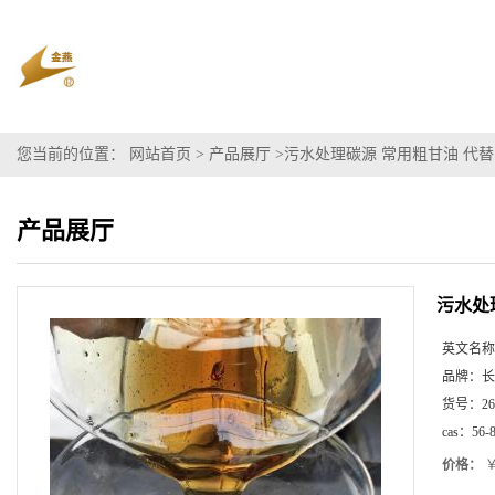
您当前的位置：
网站首页
>
产品展厅
>
污水处理碳源 常用粗甘油 代替
产品展厅
污水处
英文名称
品牌：
长
货号：
26
cas：
56-
价格：
￥