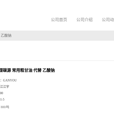
公司首页
公司介绍
公司动
 乙酸钠
理碳源 常用粗甘油 代替 乙酸钠
：
GANYOU
江江宇
00
81-5
800/吨