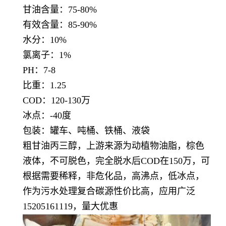
甘油含量：75-80
%
有效含量：85-90
%
水分：10
%
氯离子：1%
PH：7-8
比重：1.25
COD：120-130万
冰点：-40度
包装：罐车、吨桶、铁桶、液袋
粗甘油丙三醇，上游来源为动植物油脂，棕色
液体，不可脱色，完全脱水后COD在150万，可
根据需要稀释，非危化品，高沸点，低冰点，
作为
污水处理复合碳源性价比高，应用广泛
15205161119，量大优惠