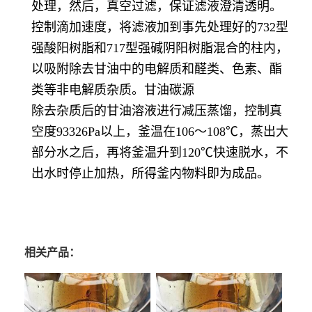
处理，然后，真空过滤，保证滤液澄清透明。
控制滴加速度，将滤液加到事先处理好的732型
强酸阳树脂和717型强碱阴阳树脂混合的柱内，
以吸附除去甘油中的电解质和醛类、色素、酯
类等非电解质杂质。甘油碳源
除去杂质后的甘油溶液进行减压蒸馏，控制真
空度93326Pa以上，釜温在106～108℃，蒸出大
部分水之后，再将釜温升到120℃快速脱水，不
出水时停止加热，所得釜内物料即为成品。
相关产品：