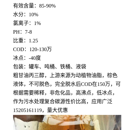
有效含量：85-90
%
水分：10
%
氯离子：1%
PH：7-8
比重：1.25
COD：120-130万
冰点：-40度
包装：罐车、吨桶、铁桶、液袋
粗甘油丙三醇，上游来源为动植物油脂，棕色
液体，不可脱色，完全脱水后COD在150万，可
根据需要稀释，非危化品，高沸点，低冰点，
作为
污水处理复合碳源性价比高，应用广泛
15205161119，量大优惠