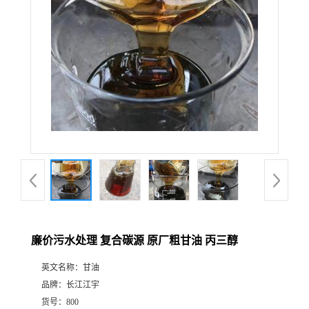
廉价污水处理 复合碳源 原厂粗甘油 丙三醇
英文名称：
甘油
品牌：
长江江宇
货号：
800