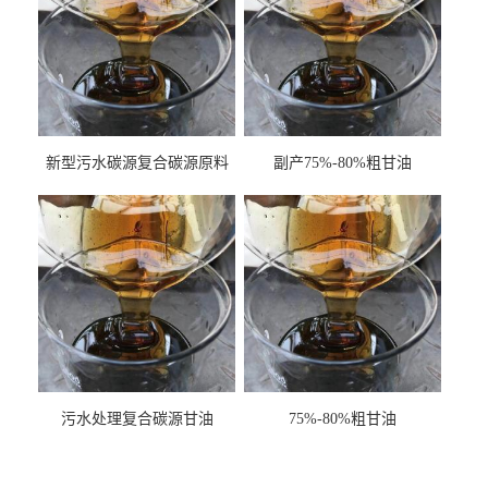
新型污水碳源复合碳源原料
副产75%-80%粗甘油
甘油COD120万
污水处理复合碳源甘油
75%-80%粗甘油
COD120万