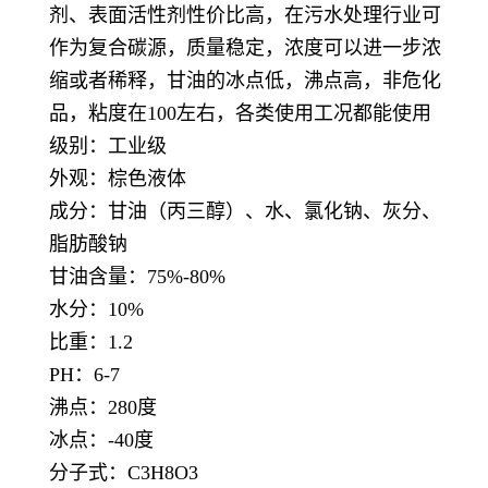
剂、表面活性剂性价比高，在污水处理行业可
作为复合碳源，质量稳定，浓度可以进一步浓
缩或者稀释，甘油的冰点低，沸点高，非危化
品，粘度在100左右，各类使用工况都能使用
级别：工业级
外观：棕色液体
成分：甘油（丙三醇）、水、氯化钠、灰分、
脂肪酸钠
甘油含量：75%-80%
水分：10%
比重：1.2
PH：6-7
沸点：280度
冰点：-40度
分子式：C3H8O3