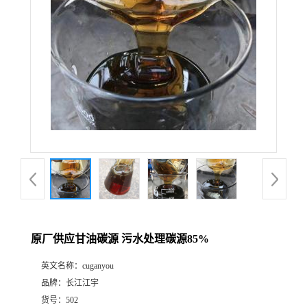
原厂供应甘油碳源 污水处理碳源85%
英文名称：
cuganyou
品牌：
长江江宇
货号：
502