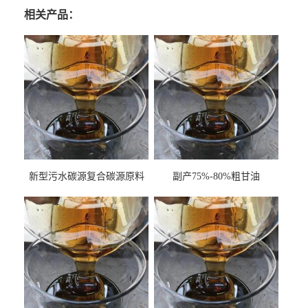
相关产品：
新型污水碳源复合碳源原料
副产75%-80%粗甘油
甘油COD120万