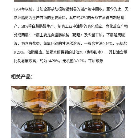
1984年以前，甘油全部从动植物脂制皂的副产物中回收。至今为止，天
然油脂仍为生产甘油的主要原料，其中约42%的天然甘油得自制皂副
产，58%得自脂肪酸生产。制皂工业中油脂的皂化反应。皂化反应产物
分成两层：上层主要是含脂肪酸钠（肥皂）及少量甘油，下层是废碱
液，为含有盐类，氢氧化钠的甘油稀溶液，一般含甘油9-16%，无机盐
8-20%。油脂反应。油脂水解得到的甘油水（也称甜水），其甘油含量
比制皂废液高，约为14-20%，无机盐0-0.2%。甘油碳源
相关产品：