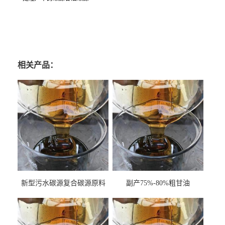
相关产品：
新型污水碳源复合碳源原料
副产75%-80%粗甘油
甘油COD120万