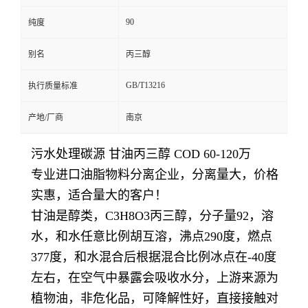
90
纯度
别名
丙三醇
GB/T13216
执行质量标准
产地/厂商
南京
污水处理碳源 甘油丙三醇 COD 60-120万
专业进口油脂物料分离企业，分离量大，价格
实惠，适合量大的客户！
甘油是醇类，C3H8O3丙三醇，分子量92，溶
水，和水任意比例胡互溶，沸点290度，燃点
377度，和水混合后根据混合比例冰点在-40度
左右，在空气中暴露会吸收水分，上游来源为
植物油，非危化品，可降解性好，直接接触对